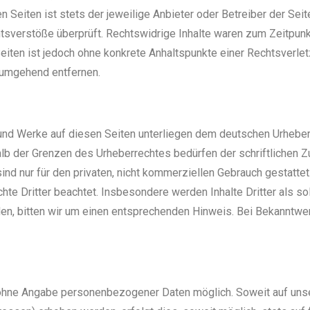
n Seiten ist stets der jeweilige Anbieter oder Betreiber der Seit
sverstöße überprüft. Rechtswidrige Inhalte waren zum Zeitpunkt
 Seiten ist jedoch ohne konkrete Anhaltspunkte einer Rechtsverl
 umgehend entfernen.
e und Werke auf diesen Seiten unterliegen dem deutschen Urheberr
alb der Grenzen des Urheberrechtes bedürfen der schriftlichen 
nd nur für den privaten, nicht kommerziellen Gebrauch gestattet.
chte Dritter beachtet. Insbesondere werden Inhalte Dritter als s
n, bitten wir um einen entsprechenden Hinweis. Bei Bekanntwe
l ohne Angabe personenbezogener Daten möglich. Soweit auf un