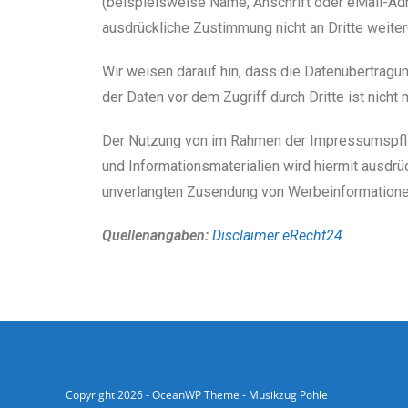
(beispielsweise Name, Anschrift oder eMail-Adre
ausdrückliche Zustimmung nicht an Dritte weite
Wir weisen darauf hin, dass die Datenübertragun
der Daten vor dem Zugriff durch Dritte ist nicht 
Der Nutzung von im Rahmen der Impressumspflich
und Informationsmaterialien wird hiermit ausdrüc
unverlangten Zusendung von Werbeinformationen
Quellenangaben:
Disclaimer eRecht24
Copyright 2026 - OceanWP Theme - Musikzug Pohle